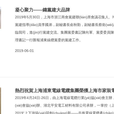
凝心聚力——鑄黨建大品牌
2019年5月30日，上海市浙江商會黨建聯(lián)席會議召集
黨建指導(dǎo)員李國弟，副秘書長俞秋勤，副秘書長蔡衛(wè
臨我司，進(jìn)行黨建交流。集團黨委書記陳向軍、黨委委
理書記一行匯報浦東線纜黨委的黨建工作。
2019-06-01
2019年4月24日-26日，由上海電線電纜行業(yè)協(xié)會主
(xié)會協(xié)辦、湖北平安電工材料有限公司承辦，一掌控（
2019“上下游協(xié)同創(chuàng)新——共推電線電纜產(chǎn)業