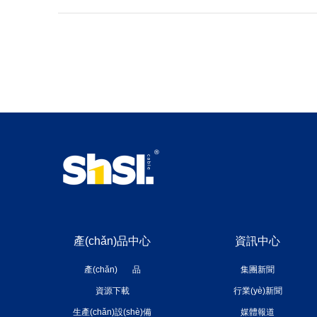
產(chǎn)品中心
資訊中心
產(chǎn) 品
集團新聞
資源下載
行業(yè)新聞
生產(chǎn)設(shè)備
媒體報道