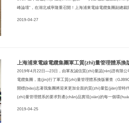
峰論壇”，在湖北咸寧隆重召開！上海浦東電線電纜集團副總裁
2019-04-27
上海浦東電線電纜集團軍工質(zhì)量管理體系換
2019年4月22日—23日，由軍友誠信質(zhì)量認(rèn)證
電纜集團，進(jìn)行了軍工質(zhì)量管理體系換版審查（GJB9
開標(biāo)志著我集團將迎來更加全面的質(zhì)量監(jiān)管
(zhì)量管理體系的要求對產(chǎn)品實現(xiàn)的每一個環(huán
一位客戶每一款產(chǎn)品負(fù)責(zé)，保障好產(chǎn)品
2019-04-25
副總裁陳建義、副總經(jīng)理張禮博、集團總工程師陳偉等相關(guā
會議。