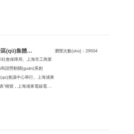
喜報！上海浦東電線電纜集團榮獲“2018年度奉賢區(qū)集體協(xié)商示范單位”
瀏覽次數(shù)：29504
資源和社會保障局、上海市工商業
ū)和諧勞動關(guān)系創
在區(qū)會議中心舉行。上海浦東
位代表”稱號，上海浦東電線電纜