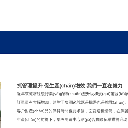
抓管理提升 促生產(chǎn)增效 我們一直在努力
近年來隨著線纜行業(yè)的轉(zhuǎn)型升級和規(guī)范發(
訂單量有大幅增加，這對于集團來說既是機遇也是挑戰(zhàn
客戶對產(chǎn)品的供貨時間也要求緊，面對這種情況，在保證產(c
生產(chǎn)的前提下，集團制造中心結(jié)合實際多舉措提升現