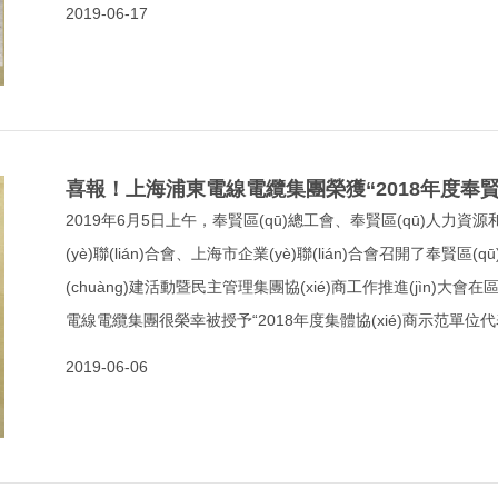
(chǎn)增效，快速反應(yīng)能力不斷提升。
2019-06-17
2019年6月5日上午，奉賢區(qū)總工會、奉賢區(qū)人力
(yè)聯(lián)合會、上海市企業(yè)聯(lián)合會召開了奉賢區(q
(chuàng)建活動暨民主管理集團協(xié)商工作推進(jìn)大會
電線電纜集團很榮幸被授予“2018年度集體協(xié)商示范單
集團副總裁、工會主席陳向軍代表集團領(lǐng)獎。
2019-06-06