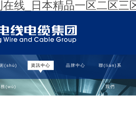
福利在线_日本精品一区二区三
術(shù)
資訊中心
品牌中心
聯(lián)系
務(wù)
我們