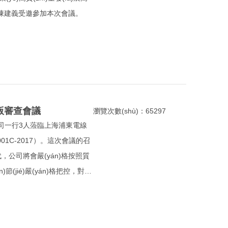
陳建義受邀參加本次會議。
版審查會議
瀏覽次數(shù)：65297
有限公司一行3人蒞臨上海浦東電線
001C-2017）。這次會議的召
時代，公司將會嚴(yán)格按照質
)節(jié)嚴(yán)格把控，對每
的質(zhì)量。集團總裁李豐林、
n)領(lǐng)導(dǎo)出席