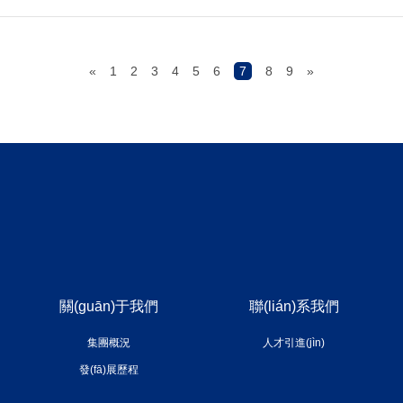
«
1
2
3
4
5
6
7
8
9
»
關(guān)于我們
聯(lián)系我們
集團概況
人才引進(jìn)
發(fā)展歷程