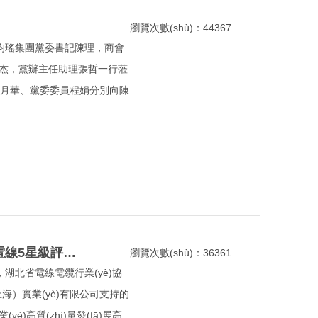
瀏覽次數(shù)：44367
人、均瑤集團黨委書記陳理，商會
i)杰，黨辦主任助理張哲一行蒞
員陳月華、黨委委員程娟分別向陳
熱烈祝賀上海浦東電線電纜集團榮獲上海市家裝電線5星級評定榮譽！
瀏覽次數(shù)：36361
辦，湖北省電線電纜行業(yè)協
上海）實業(yè)有限公司支持的
(yè)高質(zhì)量發(fā)展高