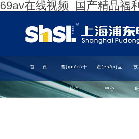
69av在线视频_国产精品
首 頁
關(guān)于
產(chǎn)品
技
我們
中心
服