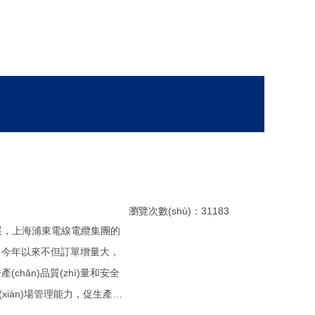
瀏覽次數(shù)：31183
fā)展，上海浦東電線電纜集團的
)。今年以來不但訂單增量大，
hǎn)品質(zhì)量和安全
(xiàn)場管理能力，促生產